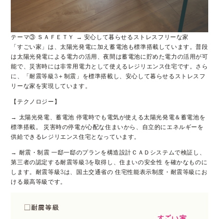
テーマ③ ＳＡＦＥＴＹ → 安心して暮らせるストレスフリーな家
「すごい家」は、太陽光発電に加え蓄電池も標準搭載しています。普段
は太陽光発電による電力の活用、夜間は蓄電池に貯めた電力の活用が可
能で、災害時には非常用電力として使えるレジリエンス住宅です。さら
に、「耐震等級3＋制震」を標準搭載し、安心して暮らせるストレスフ
リーな家を実現しています。
【テクノロジー】
→ 太陽光発電、蓄電池 停電時でも電気が使える太陽光発電＆蓄電池を
標準搭載。 災害時の停電が心配な住まいから、自立的にエネルギーを
供給できるレジリエンス住宅となっています。
→ 耐震・制震 一邸一邸のプランを構造設計ＣＡＤシステムで検証し、
第三者の認定する耐震等級3を取得し、住まいの安全性 を確かなものに
します。耐震等級3は、国土交通省の 住宅性能表示制度・耐震等級にお
ける最高等級です。