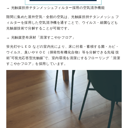
→ 光触媒担持チタンメッシュフィルター採用の空気清浄機能
階間に集めた屋外空気・全館の空気は、光触媒担持チタンメッシュ フ
ィルターを採用した空気清浄機を通すことで、ウイルス・細菌なども
光触媒技術で分解することが可能です。
→ 光触媒塗布床材「清潔すこやかフロア」
蛍光灯やＬＥＤ などの室内光により、床に付着・蓄積する菌・カビ・
ウイルス、臭いやＶＯＣ（揮発性有機化合物）等を分解できる先端 技
術“可視光応答型光触媒”で、室内環境を清潔にするフローリング「清潔
すこやかフロア」を採用しています。