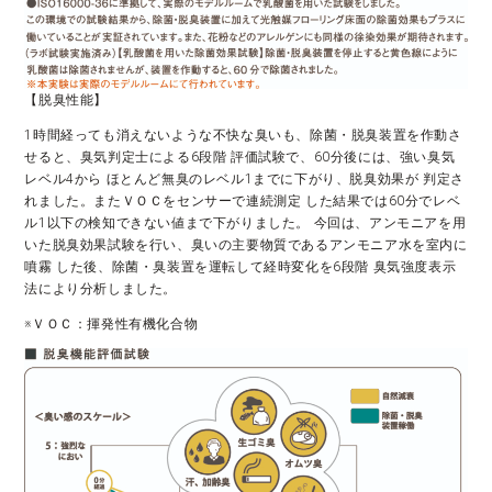
【脱臭性能】
1時間経っても消えないような不快な臭いも、除菌・脱臭装置を作動さ
せると、臭気判定士による6段階 評価試験で、60分後には、強い臭気
レベル4から ほとんど無臭のレベル1までに下がり、脱臭効果が 判定さ
れました。またＶＯＣをセンサーで連続測定 した結果では60分でレベ
ル1以下の検知できない値まで下がりました。 今回は、アンモニアを用
いた脱臭効果試験を行い、臭いの主要物質であるアンモニア水を室内に
噴霧 した後、除菌・臭装置を運転して経時変化を6段階 臭気強度表示
法により分析しました。
※ＶＯＣ：揮発性有機化合物