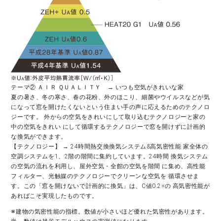
テーマ② ＡＩＲ ＱＵＡＬＩＴＹ → いつも空気がきれいな家
夏の暑さ、冬の寒さ、春の花粉、外のほこり、細菌やウイルスなどが気
になって窓を開けたくないという住まい手の声に応えるためのテクノロ
ジーです。 外からの空気をきれいにして取り込むテクノロジーと家の
中の空気をきれい にして循環するテクノロジーで窓を開けずに計画的
な換気ができます。
【テクノロジー】 → 24時間熱交換換気システム&高気密性能 家全体の
空調システムを1、2階の階間に集約しています。24時間 換気システム
の空気の流れを利用し、屋外空気・全館の空気を階間 に集め、高性能
フィルター、光触媒のテクノロジーでクリーンな空気を 循環させま
す。この「窓を開けないで計画的に換気」は、C値0.2※の 高気密性能が
あればこそ実現したものです。
※建物の気密性能の指標。数値が小さいほど優れた気密性があります。