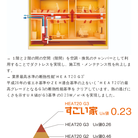
→ １階と２階の間の空間（階間）を空調・換気のチャンバーとして利
用することでダクトレスを実現し、施工性・メンテナンス性を向上しま
す。
→ 業界最高水準の断熱性能“ＨＥＡＴ20 Ｇ3”
平成28年の省エネ基準やＺＥＨ適合基準の上をいく “ＨＥＡＴ20”の最
高グレードとなるＧ3の断熱性能基準を クリアしています。熱の逃げに
くさを示すＵＡ値がＧ3基準 の0.23Ｗ／㎡•Ｋを実現しました。