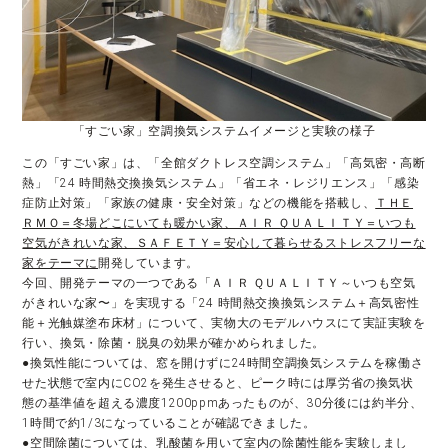
「すごい家」空調換気システムイメージと実験の様子
この「すごい家」は、「全館ダクトレス空調システム」「高気密・高断
熱」「24 時間熱交換換気システム」「省エネ・レジリエンス」「感染
症防止対策」「家族の健康・安全対策」などの機能を搭載し、
ＴＨＥ
ＲＭＯ＝冬場どこにいても暖かい家、ＡＩＲ ＱＵＡＬＩＴＹ＝いつも
空気がきれいな家、ＳＡＦＥＴＹ＝安心して暮らせるストレスフリーな
家をテーマに
開発しています。
今回、開発テーマの一つである「ＡＩＲ ＱＵＡＬＩＴＹ～いつも空気
がきれいな家〜」を実現する「24 時間熱交換換気システム＋高気密性
能＋光触媒塗布床材」について、実物大のモデルハウスにて実証実験を
行い、換気・除菌・脱臭の効果が確かめられました。
●換気性能については、窓を開けずに24時間空調換気システムを稼働さ
せた状態で室内にCO2を発生させると、ピーク時には厚労省の換気状
態の基準値を超える濃度1200ppmあったものが、30分後には約半分、
1時間で約1/3になっていることが確認できました。
●空間除菌については、乳酸菌を用いて室内の除菌性能を実験しまし