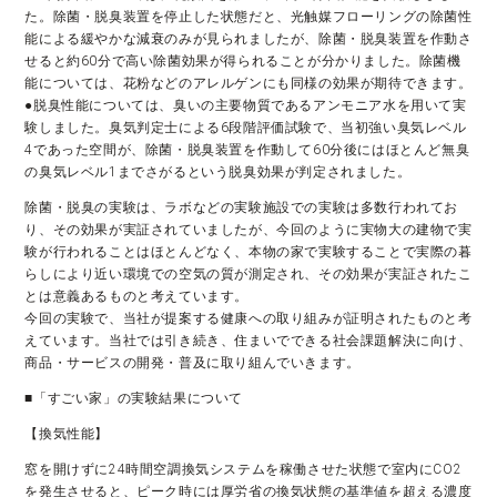
た。除菌・脱臭装置を停止した状態だと、光触媒フローリングの除菌性
能による緩やかな減衰のみが見られましたが、除菌・脱臭装置を作動さ
せると約60分で高い除菌効果が得られることが分かりました。除菌機
能については、花粉などのアレルゲンにも同様の効果が期待できます。
●脱臭性能については、臭いの主要物質であるアンモニア水を用いて実
験しました。臭気判定士による6段階評価試験で、当初強い臭気レベル
4であった空間が、除菌・脱臭装置を作動して60分後にはほとんど無臭
の臭気レベル1までさがるという脱臭効果が判定されました。
除菌・脱臭の実験は、ラボなどの実験施設での実験は多数行われてお
り、その効果が実証されていましたが、今回のように実物大の建物で実
験が行われることはほとんどなく、本物の家で実験することで実際の暮
らしにより近い環境での空気の質が測定され、その効果が実証されたこ
とは意義あるものと考えています。
今回の実験で、当社が提案する健康への取り組みが証明されたものと考
えています。当社では引き続き、住まいでできる社会課題解決に向け、
商品・サービスの開発・普及に取り組んでいきます。
■「すごい家」の実験結果について
【換気性能】
窓を開けずに24時間空調換気システムを稼働させた状態で室内にCO2
を発生させると、ピーク時には厚労省の換気状態の基準値を超える濃度