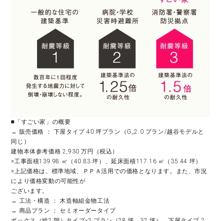
■「すごい家」の概要
→ 販売価格 ： 下屋タイプ 40 坪プラン（G_2.0 プラン/越谷モデルと
同じ）
建物本体参考価格 2,930 万円（税込）
※工事面積139.98 ㎡（40.83 坪）、延床面積117.16 ㎡（35.44 坪）
※上記価格は、標準地域、ＰＰＡ活用での価格となります。また、市況
により価格変動の可能性が
ございます。
→ 工法・構造 ： 木造軸組金物工法
→ 商品プラン ： セミオーダータイプ
ボックス（総2 階）タイプ×2 プラン（28 坪、32 坪）、下屋タイプ 2