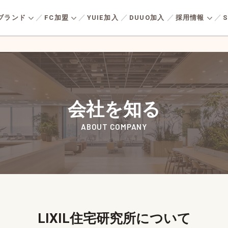
ブランド
FC加盟
YUIE加入
DUUO加入
採用情報
S
実現
持続可能な社会に実現
安心・
全国の加盟店との
人材育成の
由
る
会社を知る
つながり
フルサポート
パネルを
多様化す
ツーバイシックス工法により
事業活動の基盤
熱性能と
P
TOP MESSAGE
応える新
高気密・高断熱で地震に強い
省エネル
存
トップメッセージ
会社を知る
ズです。
建物をベースに、海外デザイ
用メッセージ
キャリア形成・
住まいを
様に向け
ン・アメリカンライフに憧れ
援内容一覧
加盟店の
産価値の
ABOUT COMPANY
主宣言
好む」コ
を持ち、“好き”を⼤切にして
れる住ま
たデザイ
いる⼈に向けた住まいづくり
LIXIL住宅研究所
働く環
ます。
タートまでの流れ
よくある
ています
を提供しています。
募集要項
よくある
エントリー
LIXIL住宅研究所について