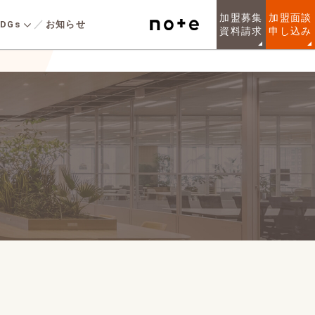
加盟募集
加盟面談
DGs
お知らせ
資料請求
申し込み
安全な社会の実現
人を知る
実績規模
るお客様のニーズに
LIXILの総合力を活かしたリノ
LARGE WOOD
健康経営宣言
URPOSE
しい規格住宅シリー
ベー ション提案を簡単に実現
非住宅の木造
在意義
建物への取組み
こだわりの強いお客
する “リノベ のレシピ”でデザ
各種制度
た、「10人に1人が
インと高性能断熱 に、AI画像
声
ンセプトで設計され
生成技術を融合。 中古住 宅
ン規格住宅を提供し
を賢く再生し、理想の暮らし
境
質問
。
を叶え る戸建てリノベーショ
ンブランドです。
質問