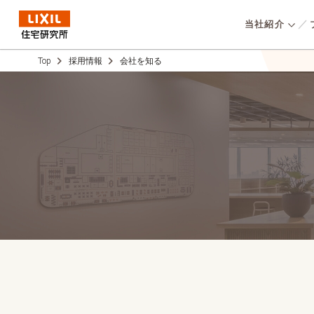
当社紹介
Top
採用情報
会社を知る
低炭素社会の
選ばれる理
仕事を知
オリジナルの高性能
⾼いコストパフォーマンスと
環境方針
用いた高気密・高断
COMPANY
統⼀品質、高い性能をベース
パッシブデザインで
会社概要
に、子育てしやすい家No.1を
採
ギーかつ地震に強い
目指し、誰よりも子育て家族
支
実現。『⾼品質で資
のことを考えて開発した住ま
消費者志向自
⾼い“永く住み継が
いを適正価格で提供していま
数字で見る
い”』を提供してい
事業ス
す。