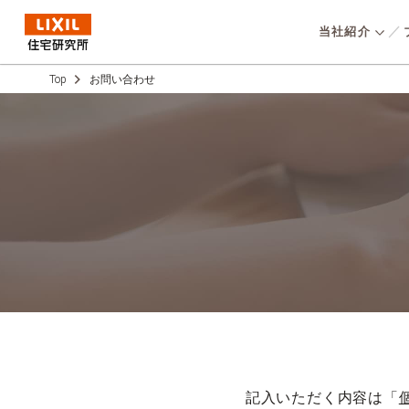
当社紹介
Top
お問い合わせ
低炭素社会の
選ばれる理
仕事を知
オリジナルの高性能
⾼いコストパフォーマンスと
環境方針
用いた高気密・高断
COMPANY
統⼀品質、高い性能をベース
パッシブデザインで
会社概要
に、子育てしやすい家No.1を
採
ギーかつ地震に強い
目指し、誰よりも子育て家族
支
実現。『⾼品質で資
のことを考えて開発した住ま
消費者志向自
⾼い“永く住み継が
いを適正価格で提供していま
数字で見る
い”』を提供してい
事業ス
す。
記入いただく内容は「