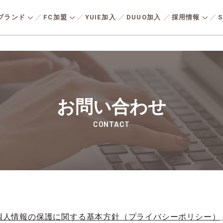
ブランド
FC加盟
YUIE加入
DUUO加入
採用情報
S
実現
持続可能な社会に実現
安心・
全国の加盟店との
人材育成の
由
る
会社を知る
つながり
フルサポート
パネルを
多様化す
ツーバイシックス工法により
事業活動の基盤
熱性能と
P
TOP MESSAGE
応える新
高気密・高断熱で地震に強い
省エネル
存
トップメッセージ
お問い合わせ
ズです。
建物をベースに、海外デザイ
用メッセージ
キャリア形成・
住まいを
様に向け
ン・アメリカンライフに憧れ
援内容一覧
加盟店の
産価値の
CONTACT
主宣言
好む」コ
を持ち、“好き”を⼤切にして
れる住ま
たデザイ
いる⼈に向けた住まいづくり
LIXIL住宅研究所
働く環
ます。
タートまでの流れ
よくある
ています
を提供しています。
募集要項
よくある
エントリー
個人情報の保護に関する基本方針（プライバシーポリシー）