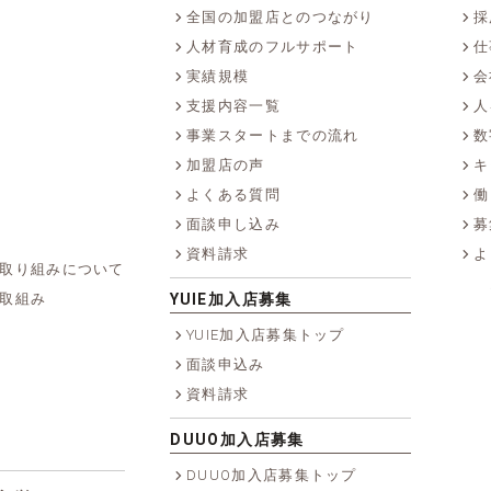
全国の加盟店とのつながり
採
人材育成のフルサポート
仕
実績規模
会
支援内容一覧
人
事業スタートまでの流れ
数
加盟店の声
キ
よくある質問
働
面談申し込み
募
資料請求
よ
取り組みについて
取組み
YUIE加入店募集
YUIE加入店募集トップ
面談申込み
資料請求
DUUO加入店募集
DUUO加入店募集トップ