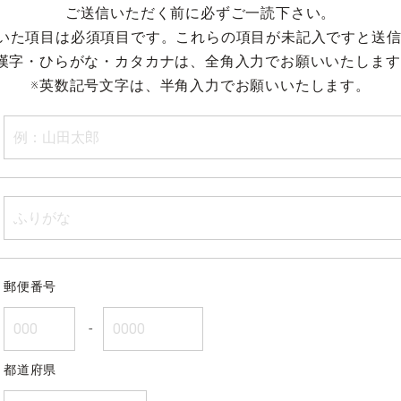
ご送信いただく前に必ずご一読下さい。
いた項目は必須項目です。これらの項目が未記入ですと送信
漢字
・
ひらがな
・
カタカナ
は、
全角入力
でお願いいたします
※
英数記号文字
は、
半角入力
でお願いいたします。
郵便番号
-
都道府県