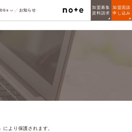
加盟募集
加盟面談
DGs
お知らせ
資料請求
申し込み
安全な社会の実現
人を知る
実績規模
るお客様のニーズに
LIXILの総合力を活かしたリノ
LARGE WOOD
健康経営宣言
URPOSE
しい規格住宅シリー
ベー ション提案を簡単に実現
非住宅の木造
在意義
建物への取組み
こだわりの強いお客
する “リノベ のレシピ”でデザ
各種制度
た、「10人に1人が
インと高性能断熱 に、AI画像
声
ンセプトで設計され
生成技術を融合。 中古住 宅
ン規格住宅を提供し
を賢く再生し、理想の暮らし
境
質問
。
を叶え る戸建てリノベーショ
ンブランドです。
質問
」により保護されます。