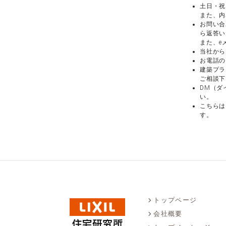
土日・祝
また、内
お問い合
ら返答い
また、e
当社から
お電話の
建築プラ
ご相談下
DM（ダ
い。
こちらは
す。
トップページ
会社概要