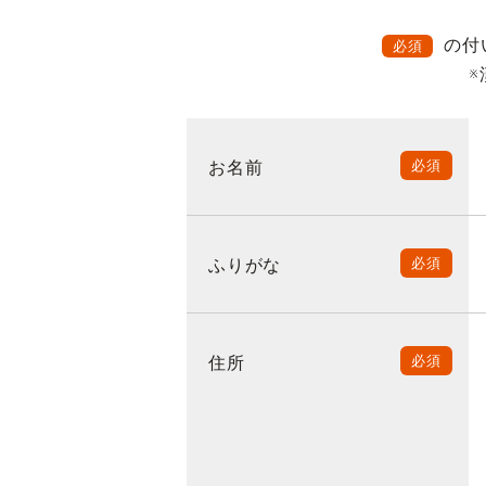
の付
必須
※
お名前
必須
ふりがな
必須
住所
必須