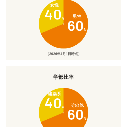
女性
40
男性
%
60
%
（2026年4月1日時点）
学部比率
建築系
40
その他
%
60
%