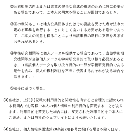
②公衆衛生の向上または児童の健全な育成の推進のために特に必要が
ある場合であって、ご本人の同意を得ることが困難であるとき。
③国の機関もしくは地方公共団体またはその委託を受けた者が法令の
定める事務を遂行することに対して協力する必要がある場合であっ
て、ご本人の同意を得ることにより当該事務の遂行に支障を及ぼす
おそれがあるとき。
④学術研究機関等に個人データを提供する場合であって、当該学術研
究機関等が当該個人データを学術研究目的で取り扱う必要があると
き。（当該個人データを取り扱う目的の一部が学術研究目的である
場合を含み、個人の権利利益を不当に侵害するおそれがある場合を
除きます。）
⑤法令に基づく場合。
(3)当社は、上記(1)記載の利用目的と関連性を有すると合理的に認められ
る範囲内でお客様ご本人の個人情報の利用目的を変更することがあり
ます。利用目的を変更した場合には、変更された利用目的をご本人に
ご連絡、または当社のウェブサイトにより公表いたします。
(4)当社は、個人情報保護法第20条第2項各号に掲げる場合を除くほか、