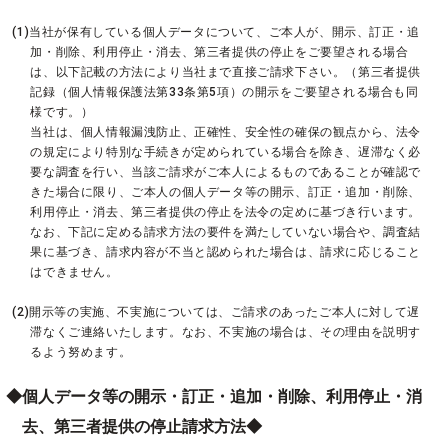
(1)当社が保有している個人データについて、ご本人が、開示、訂正・追
加・削除、利用停止・消去、第三者提供の停止をご要望される場合
は、以下記載の方法により当社まで直接ご請求下さい。（第三者提供
記録（個人情報保護法第33条第5項）の開示をご要望される場合も同
様です。）
当社は、個人情報漏洩防止、正確性、安全性の確保の観点から、法令
の規定により特別な手続きが定められている場合を除き、遅滞なく必
要な調査を行い、当該ご請求がご本人によるものであることが確認で
きた場合に限り、ご本人の個人データ等の開示、訂正・追加・削除、
利用停止・消去、第三者提供の停止を法令の定めに基づき行います。
なお、下記に定める請求方法の要件を満たしていない場合や、調査結
果に基づき、請求内容が不当と認められた場合は、請求に応じること
はできません。
(2)開示等の実施、不実施については、ご請求のあったご本人に対して遅
滞なくご連絡いたします。なお、不実施の場合は、その理由を説明す
るよう努めます。
◆個人データ等の開示・訂正・追加・削除、利用停止・消
去、第三者提供の停止請求方法◆