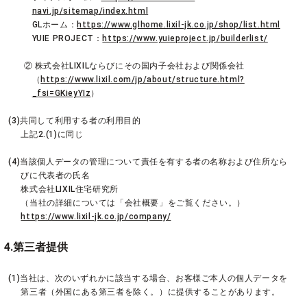
navi.jp/sitemap/index.html
GLホーム：
https://www.glhome.lixil-jk.co.jp/shop/list.html
YUIE PROJECT：
https://www.yuieproject.jp/builderlist/
② 株式会社LIXILならびにその国内子会社および関係会社
（
https://www.lixil.com/jp/about/structure.html?
_fsi=GKieyYIz
）
(3)共同して利用する者の利用目的
上記2.(1)に同じ
(4)当該個人データの管理について責任を有する者の名称および住所なら
びに代表者の氏名
株式会社LIXIL住宅研究所
（当社の詳細については「会社概要」をご覧ください。）
https://www.lixil-jk.co.jp/company/
4.第三者提供
(1)当社は、次のいずれかに該当する場合、お客様ご本人の個人データを
第三者（外国にある第三者を除く。）に提供することがあります。