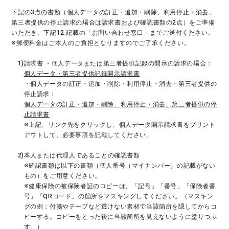
下記の3点の書類（個人データの訂正・追加・削除、利用停止・消去、
第三者提供の停止請求の場合は請求書および確認書類の2点）をご準備
いただき、下記12.記載の「お問い合わせ窓口」までご送付ください。
※郵便料金はご本人のご負担となりますのでご了承ください。
1)請求書 ・個人データまたは第三者提供記録の開示の請求の場合：
個人データ・第三者提供記録開示請求書
・個人データの訂正・追加・削除・利用停止・消去・第三者提供の
停止請求：
個人データの訂正・追加・削除、利用停止・消去、第三者提供の停
止請求書
※上記、リンク先をクリックし、個人データ開示請求書をプリント
アウトして、必要事項を記載してください。
2)本人または代理人であることの確認書類
※確認書類は以下の書類（個人番号（マイナンバー）の記載がない
もの）をご用意ください。
※健康保険の被保険者証のコピーは、「記号」「番号」「保険者番
号」「QRコード」の箇所をマスキングしてください。（マスキン
グの例：付箋やテープなど透けない素材で当該箇所を隠してからコ
ピーする。コピーをとった後に当該箇所を見えないように塗りつぶ
す。）