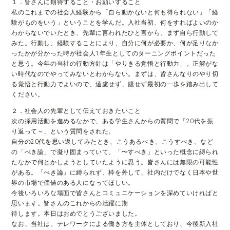
１．皆さんに期待すること・お願いすること
私のこれまでの社会人経験から「自ら動かないと何も得られない」「経
験がものをいう」ということを学んだ。入社当初、何をすればよいのか
わからないでいたとき、先輩に言われたひと言から、まず自ら行動して
みた。行動し、経験することにより、自分に何が必要か、何が足りなか
ったかが分かった時が社会人1年生としてのターニングポイントだった
と思う。今年の当社の行動方針は「やりきる覚悟と行動力」。正解がな
い時代なのでやってみないとわからない。まずは、皆さんなりのやり切
る覚悟と行動力でよいので、遠慮せず、臆せず最初の一歩を踏み出して
ください。
２．社会人の先輩として伝えておきたいこと
次の採用活動を進めるなかで、ある学生さんからの質問で「20代を振
り返って～」という質問をされた。
自分の20代を思い返してみたとき、こうあるべき、こうすべき、など
の「べき論」で凝り固まっていて、「〜すべき」といった概念に縛られ
たなかで何とかしようとしていたように思う。皆さんには無限の可能性
がある。「べき論」に縛られず、枠を外して、社内だけでなく日本や世
界の市場で価値のある人になってほしい。
今後いろいろな場面で皆さんとコミュニケーションを深めていければと
思います。皆さんのこれからの活躍に期
待します。本日はおめでとうございました。
なお、当社は、テレワークによる働き方を主体としており、今後新入社