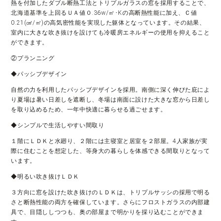
熱を付加したダブル断熱工法とトリプルガラスの窓を採用することで、
北海道基準を上回るＵＡ値０.36w/㎡･Kの高断熱性能に加え、Ｃ値
0.21(㎠/㎡)の高気密性能を実現した躯体となっています。その結果、
室内に大きな吹き抜けを設けても冷暖房エネルギーの使用を抑えること
ができます。
②プランニング
◆パッシブデザイン
自然の力を利用したパッシブデザインを採用。南側に深く伸びた庇によ
り夏場は暑い日差しを遮断し、冬場は南面に設けた大きな窓から日差し
を取り込めるため、一年中快適に暮らせる過ごせます。
◆シンプルで生活しやすい間取り
１階にＬＤＫと水廻り、２階には主寝室と居室を２部屋。4人家族が実
際に住むことを想定した、等身大の暮らしを体感できる間取りとなって
います。
◆明るい吹き抜けＬＤＫ
３方向に窓を設けた吹き抜けのＬＤＫは、トリプルサッシの採用で明る
さと断熱性能の両方を確保しています。さらにフロストガラスの内部建
具で、目隠ししつつも、奥の部屋まで明かりを採り込むことができま