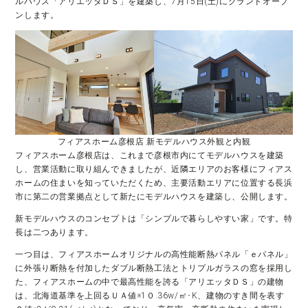
ルハウス「アリエッタＤＳ」を建築し、7月15日(土)にグランドオープ
ンします。
フィアスホーム彦根店 新モデルハウス外観と内観
フィアスホーム彦根店は、これまで彦根市内にてモデルハウスを建築
し、営業活動に取り組んできましたが、近隣エリアのお客様にフィアス
ホームの住まいを知っていただくため、主要活動エリアに位置する長浜
市に第二の営業拠点として新たにモデルハウスを建築し、公開します。
新モデルハウスのコンセプトは「シンプルで暮らしやすい家」です。特
長は二つあります。
一つ目は、フィアスホームオリジナルの高性能断熱パネル「ｅパネル」
に外張り断熱を付加したダブル断熱工法とトリプルガラスの窓を採用し
た、フィアスホームの中で最高性能を誇る「アリエッタＤＳ」の建物
は、北海道基準を上回るＵＡ値※1０.36w/㎡･K、建物のすき間を表す