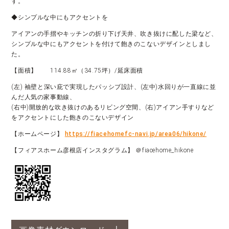
す。
◆シンプルな中にもアクセントを
アイアンの手摺やキッチンの折り下げ天井、吹き抜けに配した梁など、
シンプルな中にもアクセントを付けて飽きのこないデザインとしまし
た。
【面積】 114.88㎡（34.75坪）/延床面積
(左) 袖壁と深い庇で実現したパッシブ設計、(左中)水回りが一直線に並
んだ人気の家事動線、
(右中)開放的な吹き抜けのあるリビング空間、(右)アイアン手すりなど
をアクセントにした飽きのこないデザイン
【ホームページ】
https://fiacehomefc-navi.jp/area06/hikone/
【フィアスホーム彦根店インスタグラム】 ＠fiacehome_hikone