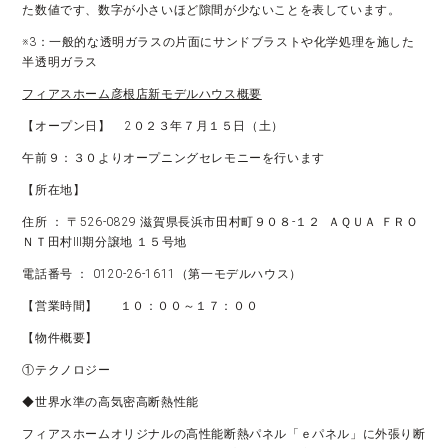
た数値です、数字が小さいほど隙間が少ないことを表しています。
※3：一般的な透明ガラスの片面にサンドブラストや化学処理を施した
半透明ガラス
フィアスホーム彦根店新モデルハウス概要
【オープン日】 2０２３年７月１５日（土）
午前９：３０よりオープニングセレモニーを行います
【所在地】
住所 ： 〒526-0829 滋賀県長浜市田村町９０８-１２ ＡＱＵＡ ＦＲＯ
ＮＴ田村Ⅲ期分譲地 １５号地
電話番号 ： 0120-26-1611（第一モデルハウス）
【営業時間】 １０：００～１７：００
【物件概要】
①テクノロジー
◆世界水準の高気密高断熱性能
フィアスホームオリジナルの高性能断熱パネル「ｅパネル」に外張り断