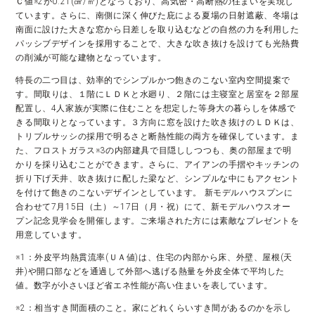
Ｃ値※2が0.21(㎠/㎡)となっており、高気密・高断熱の住まいを実現し
ています。さらに、南側に深く伸びた庇による夏場の日射遮蔽、冬場は
南面に設けた大きな窓から日差しを取り込むなどの自然の力を利用した
パッシブデザインを採用することで、大きな吹き抜けを設けても光熱費
の削減が可能な建物となっています。
特長の二つ目は、効率的でシンプルかつ飽きのこない室内空間提案で
す。間取りは、１階にＬＤＫと水廻り、２階には主寝室と居室を２部屋
配置し、4人家族が実際に住むことを想定した等身大の暮らしを体感で
きる間取りとなっています。３方向に窓を設けた吹き抜けのＬＤＫは、
トリプルサッシの採用で明るさと断熱性能の両方を確保しています。ま
た、フロストガラス※3の内部建具で目隠ししつつも、奥の部屋まで明
かりを採り込むことができます。さらに、アイアンの手摺やキッチンの
折り下げ天井、吹き抜けに配した梁など、シンプルな中にもアクセント
を付けて飽きのこないデザインとしています。 新モデルハウスプンに
合わせて7月15日（土）～17日（月・祝）にて、新モデルハウスオー
プン記念見学会を開催します。ご来場された方には素敵なプレゼントを
用意しています。
※1：外皮平均熱貫流率(ＵＡ値)は、住宅の内部から床、外壁、屋根(天
井)や開口部などを通過して外部へ逃げる熱量を外皮全体で平均した
値。数字が小さいほど省エネ性能が高い住まいを表しています。
※2：相当すき間面積のこと。家にどれくらいすき間があるのかを示し