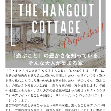
「ＴＨＥ ＨＡＮＧＯＵＴ ＣＯＴＴＡＧＥ」プロジェクトは、「家」は
自分の趣味志向を盛り込んだ遊びの空間にしたい、生活インフラ＋遊び
を盛り込むことでより味わいのある家を創りたい、そのような「遊ぶこ
と」の豊かさを知る大人に向け、新たな家の在り方を提案します。年齢
や性別にとらわれず、楽しみ方の価値観が詰まった拠点（ＨＡＮＧＯＵ
Ｔ）をデザインすることを目的に、ＧＬホーム×ケンロックがコラボレ
ーションします。
遊びや趣味の楽しさを分かち合う仲間や家族と集えることをデザイン軸
とし、立地や環境を踏まえ、自然を感じ、趣味を味わえるたまり場のよ