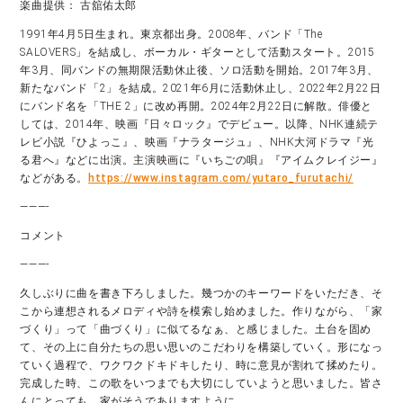
楽曲提供： 古舘佑太郎
1991年4月5日生まれ。東京都出身。2008年、バンド「The
SALOVERS」を結成し、ボーカル・ギターとして活動スタート。2015
年3月、同バンドの無期限活動休止後、ソロ活動を開始。2017年3月、
新たなバンド「2」を結成。2021年6月に活動休止し、2022年2月22日
にバンド名を「THE 2」に改め再開。2024年2月22日に解散。俳優と
しては、2014年、映画『日々ロック』でデビュー。以降、NHK連続テ
レビ小説『ひよっこ』、映画『ナラタージュ』、NHK大河ドラマ『光
る君へ』などに出演。主演映画に『いちごの唄』『アイムクレイジー』
などがある。
https://www.instagram.com/yutaro_furutachi/
———-
コメント
———-
久しぶりに曲を書き下ろしました。幾つかのキーワードをいただき、そ
こから連想されるメロディや詩を模索し始めました。作りながら、「家
づくり」って「曲づくり」に似てるなぁ、と感じました。土台を固め
て、その上に自分たちの思い思いのこだわりを構築していく。形になっ
ていく過程で、ワクワクドキドキしたり、時に意見が割れて揉めたり。
完成した時、この歌をいつまでも大切にしていようと思いました。皆さ
んにとっても、家がそうでありますように。