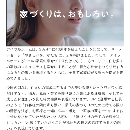
アイフルホームは、2024年に40周年を迎えたことを記念して、キーメ
ッセージ「やさしいを、かたち に。」を掲げました。そして、アイフ
ルホームが一つの家庭の幸せづくりだけでなく、そのエリアに住む多く
の家族のコミュニティを幸せにすることが、新たな社会をつくりだす力
になるとの想いを表現するとともに、子育て家族に寄り添った提案を進
めてきました。
今回のCMは、住まいの完成に至るまでの夢や希望といったワクワク感
だけでなく、悩み、葛藤・苦労を乗り越えた先にある達成感、そして完
成したお住まいを見た時の感動を表現しています。CMに登場する社員
のように「お客様の隣に寄り添い、最高の家づくりのために持てる限り
の情熱を注ぎ、お客様と一緒に悩み・考え、ご家族の夢を一つにするお
手伝いをさせていただきたいとの想い」「家づくりの全ての過程を”お
もしろい！”と感じていただくことが私たちの最大の喜びであるとの想
い」を表現しています。