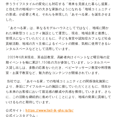
伴うライフスタイルの変化にも対応する「将来を見据えた暮らし提案」
と住む方の地域が一つの大きな家族のようになれる「地域コミュニティ
の形成」が必要と考え、それらを体現した「あそべる家」を誕生させま
した。
「あそべる家」は、単なるモデルハウスとしてではなく、地域に開か
れた体験型コミュニティ施設として運営し、現在、地域企業と連携し、
管理人になっていただくとともに、子ども食堂や認知症カフェなど社会
貢献活動、地域の方々主催によるイベントの開催、気軽に使用できるレ
ンタルスペースなどとして活用しています。
2025年6月末現在、英会話教室、高齢者向けイベントなど曜日毎の定
期イベントを軸に累計1,150名の方が参加しています。レンタルスペー
ス貸し出しは、多数の応募をいただき、ベビーマッサージ教室や料理教
室・お菓子教室など、魅力的なコンテンツが開催されています。
当社では、「あそべる家」での地域コミュニティとの関係強化施策に
より、身近にアイフルホームの施設に接していただくとともに、現在か
ら未来のお客様において親近感の醸成や共感を獲得していきます。さら
に、この活動を継続的に進めていくことにより、地域の発展に貢献して
いけるものと期待しています。
公式サイト：
https://www.lixil-jk-ghs.jp/lp/
公式インスタグラム：