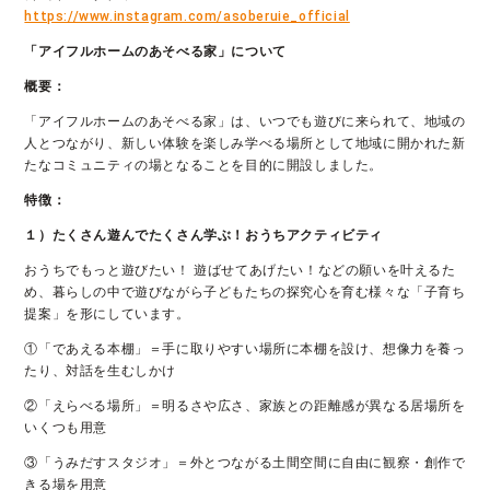
https://www.instagram.com/asoberuie_official
「アイフルホームのあそべる家」について
概要：
「アイフルホームのあそべる家」は、いつでも遊びに来られて、地域の
人とつながり、新しい体験を楽しみ学べる場所として地域に開かれた新
たなコミュニティの場となることを目的に開設しました。
特徴：
１）たくさん遊んでたくさん学ぶ！おうちアクティビティ
おうちでもっと遊びたい！ 遊ばせてあげたい！などの願いを叶えるた
め、暮らしの中で遊びながら子どもたちの探究心を育む様々な「子育ち
提案」を形にしています。
①「​​であえる本棚」＝手に取りやすい場所に本棚を設け、想像力を養っ
たり、対話を生むしかけ
②「えらべる場所」＝明るさや広さ、家族との距離感が異なる居場所を
いくつも用意
③「​​うみだすスタジオ」＝外とつながる土間空間に自由に観察・創作で
きる場を用意