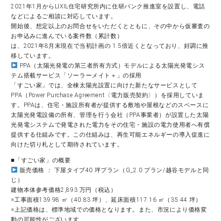
2021年1月からLIXIL住宅研究所内に住研バンク推進室を設置し、電話
などによるご相談に対応しています。
開始後、想定以上のお問合せをいただくとともに、その中から仮審査の
お申込みに進んでいる案件数（累計数）
は、2021年8月末現在で当初計画の 1.5倍近くとなっており、好調に推
移しています。
PPA（太陽光発電の第三者所有方式）モデルによる太陽光発電シス
テム搭載サービス「ソーラーメイト＋」の採用
「すごい家」では、全棟太陽光設置に向けた新たなサービスとして
PPA（Power Purchase Agreement〈電力販売契約〉）を採用していま
す。PPAは、住宅・施設所有者が提供する敷地や屋根などのスペースに
太陽光発電設備の所有、管理を行う会社（PPA事業者）が設置した太陽
光発電システムで発電された電力をその住宅・施設の電力使用者へ有償
提供する仕組みです。この仕組みは、再生可能エネルギーの導入促進に
向けた切り札として期待されています。
■「すごい家」の概要
販売価格 ： 下屋タイプ40 坪プラン（G_2.0 プラン/越谷モデルと同
じ）
建物本体参考価格2,893 万円（税込）
※工事面積139.98 ㎡（40.83 坪）、延床面積117.16 ㎡（35.44 坪）
※上記価格は、標準地域での価格となります。また、市況により価格変
動の可能性がございます。