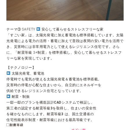
テーマ③ SAFETY
安心して暮らせるストレスフリーな家
「すごい家」は、太陽光発電に加え蓄電池も標準搭載しています。太陽
光発電による電力の活用・蓄電に加えて普段は夜間の安い電力を活用で
き、災害時には非常用電力として使えるレジリエンス住宅です。さら
に、「耐震等級 3+制震」を標準搭載し、安心して暮らせるストレスフ
リーな家を実現しています。
 太陽光発電、蓄電池

停電時でも電気が使える太陽光発電＆蓄電池を標準搭載。

災害時の停電が心配な住まいから、自立的にエネルギーを

 耐震・制振

一邸一邸のプランを構造設計CADシステムで検証し、

第三者の認定する耐震等級3を取得し、住まいの安全性

を確かなものにします。耐震等級3 は、国土交通省の

住宅性能表示制度・耐震等級における最高等級です。