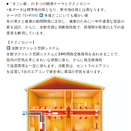
■「すごい家」の 3 つの開発テーマとテクノロジー
※各データは標準地仕様となり、寒冷地仕様とは異なります。
テーマ① TEHRMO
冬場どこにいても暖かい家
冬の寒さと健康の相関関係に注目し、健康のために一年中適度な室温の
家を設計。さらに、全館空調と高断熱性能で、部屋間や部屋の上下の温
度差を解消しています。
 全館ダクトレス空調システム

全館ダクトレス空調システムと24時間熱交換換気を合わせることで、

室内の空気を常にきれいな状態に保ち、さらに熱交換換気

で温度環境も一定に保ちます。冷暖房は、セントラルエアコン

を設置し1台のエアコンで家全体に適温の空気を送ります。