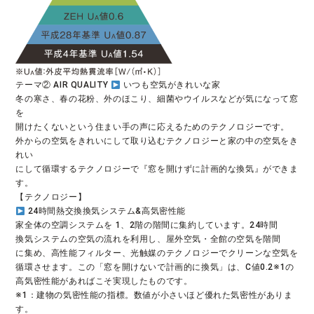
テーマ② AIR QUALITY 
 いつも空気がきれいな家

冬の寒さ、春の花粉、外のほこり、細菌やウイルスなどが気になって窓
を

開けたくないという住まい手の声に応えるためのテクノロジーです。

外からの空気をきれいにして取り込むテクノロジーと家の中の空気をき
れい

にして循環するテクノロジーで『窓を開けずに計画的な換気』ができま
す。

 24時間熱交換換気システム&高気密性能

家全体の空調システムを 1、2階の階間に集約しています。24時間

換気システムの空気の流れを利用し、屋外空気・全館の空気を階間

に集め、高性能フィルター、光触媒のテクノロジーでクリーンな空気を

循環させます。この「窓を開けないで計画的に換気」は、C値0.2※1の
高気密性能があればこそ実現したものです。

※1：建物の気密性能の指標。数値が小さいほど優れた気密性がありま
す。
