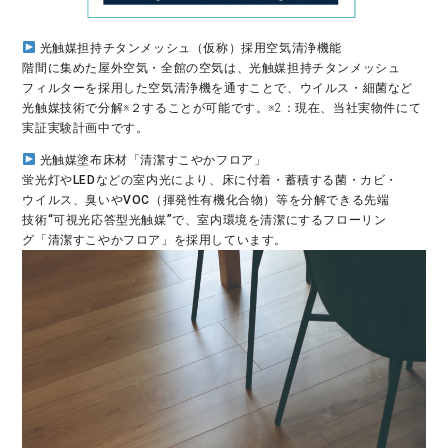
光触媒担持チタンメッシュ（仮称）採用空気清浄機能
階間に集めた屋外空気・全館の空気は、光触媒担持チタンメッシュ
フィルターを採用した空気清浄機を通すことで、ウイルス・細菌など
光触媒技術で分解※２することが可能です。※2：現在、当社実物件にて
実証実験計画中です。
 光触媒塗布床材「清潔すこやかフロア」

蛍光灯やLEDなどの室内光により、床に付着・蓄積する菌・カビ・

ウイルス、臭いやVOC（揮発性有機化合物）等を分解できる先端

技術“可視光応答型光触媒”で、室内環境を清潔にするフローリン

グ「清潔すこやかフロア」を採用しています。