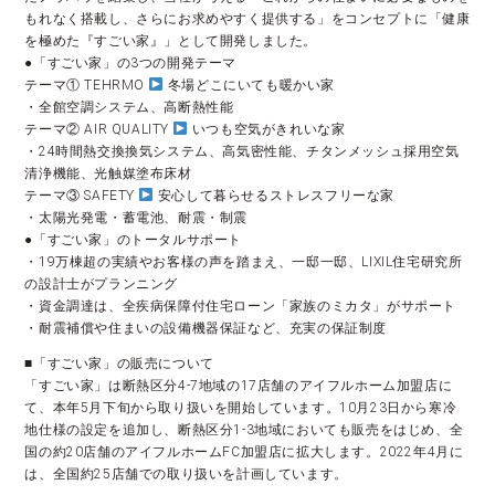
もれなく搭載し、さらにお求めやすく提供する」をコンセプトに「健康
を極めた『すごい家』」として開発しました。
●「すごい家」の3つの開発テーマ
テーマ① TEHRMO
冬場どこにいても暖かい家
・全館空調システム、高断熱性能
テーマ② AIR QUALITY
いつも空気がきれいな家
・24時間熱交換換気システム、高気密性能、チタンメッシュ採用空気
清浄機能、光触媒塗布床材
テーマ③ SAFETY
安心して暮らせるストレスフリーな家
・太陽光発電・蓄電池、耐震・制震
●「すごい家」のトータルサポート
・19万棟超の実績やお客様の声を踏まえ、一邸一邸、LIXIL住宅研究所
の設計士がプランニング
・資金調達は、全疾病保障付住宅ローン「家族のミカタ」がサポート
・耐震補償や住まいの設備機器保証など、充実の保証制度
■「すごい家」の販売について
「すごい家」は断熱区分4-7地域の17店舗のアイフルホーム加盟店に
て、本年5月下旬から取り扱いを開始しています。10月23日から寒冷
地仕様の設定を追加し、断熱区分1-3地域においても販売をはじめ、全
国の約20店舗のアイフルホームFC加盟店に拡大します。2022年4月に
は、全国約25店舗での取り扱いを計画しています。