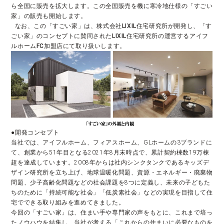
ら全国に販売を拡大します。この全国販売を機に寒冷地仕様の「すごい
家」の販売も開始します。

  なお、この「すごい家」は、株式会社LIXIL住宅研究所が開発し、「す
ごい家」のコンセプトに賛同されたLIXIL住宅研究所の運営するアイフ
ルホームFC加盟店にて取り扱いします。
●開発コンセプト
当社では、アイフルホーム、フィアスホーム、GLホームの3ブランドに
て、創業から51年目となる2021年8月末時点で、累計契約棟数19万棟
超を達成しています。2008年からは社内シンクタンクであるキッズデ
ザイン研究所を立ち上げ、地球温暖化問題、資源・エネルギー・廃棄物
問題、少子高齢化問題などの社会課題を8つに定義し、未来の子どもた
ちのために「持続可能な社会」「低炭素社会」などの実現を目指して住
宅でできる取り組みを進めてきました。
今回の「すごい家」は、住まい手や専門家の声をもとに、これまで培っ
たノウハウを結集し、当社が考える「これからの住まいに必要なものを