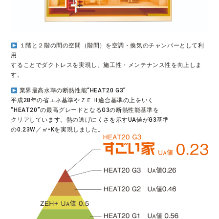
１階と２階の間の空間（階間）を空調・換気のチャンバーとして利
用
することでダクトレスを実現し、施工性・メンテナンス性を向上しま
す。
 業界最高水準の断熱性能“HEAT20 G3”

平成28年の省エネ基準やＺＥＨ適合基準の上をいく

“HEAT20”の最高グレードとなるG3の断熱性能基準を

クリアしています。熱の逃げにくさを示すUA値がG3基準

の0.23W／㎡•Kを実現しました。