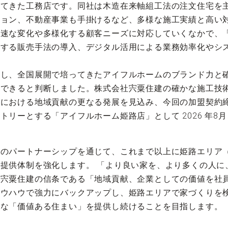
してきた工務店です。同社は木造在来軸組工法の注文住宅を
ョン、不動産事業も手掛けるなど、多様な施工実績と高い対
急速な変化や多様化する顧客ニーズに対応していくなかで、
応する販売手法の導入、デジタル活用による業務効率化やシ
し、全国展開で培ってきたアイフルホームのブランド力と確
示できると判断しました。株式会社宍粟住建の確かな施工技
アにおける地域貢献の更なる発展を見込み、今回の加盟契約
トリーとする「アイフルホーム姫路店」として 2026 年8
とのパートナーシップを通じて、これまで以上に姫路エリア
提供体制を強化します。 「より良い家を、より多くの人に
、宍粟住建の信条である「地域貢献、企業としての価値を社
ノウハウで強力にバックアップし、姫路エリアで家づくりを
質な「価値ある住まい」を提供し続けることを目指します。