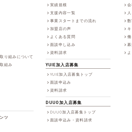
実績規模
会
支援内容一覧
人
事業スタートまでの流れ
数
加盟店の声
キ
よくある質問
働
面談申し込み
募
資料請求
よ
取り組みについて
取組み
YUIE加入店募集
YUIE加入店募集トップ
面談申込み
資料請求
DUUO加入店募集
DUUO加入店募集トップ
ンツ
面談申込み・資料請求