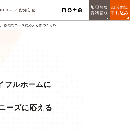
加盟募集
加盟面談
DGs
お知らせ
資料請求
申し込み
、 多様なニーズに応える家づくりを
安全な社会の実現
人を知る
実績規模
るお客様のニーズに
LIXILの総合力を活かしたリノ
LARGE WOOD
健康経営宣言
URPOSE
しい規格住宅シリー
ベー ション提案を簡単に実現
非住宅の木造
在意義
建物への取組み
こだわりの強いお客
する “リノベ のレシピ”でデザ
各種制度
た、「10人に1人が
インと高性能断熱 に、AI画像
声
ンセプトで設計され
生成技術を融合。 中古住 宅
ン規格住宅を提供し
を賢く再生し、理想の暮らし
境
アイフルホームに
質問
。
を叶え る戸建てリノベーショ
ンブランドです。
質問
ニーズに応える