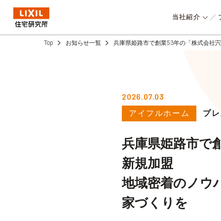
当社紹介
Top
お知らせ一覧
兵庫県姫路市で創業53年の「株式会社
低炭素社会の
選ばれる理
仕事を知
オリジナルの高性能
⾼いコストパフォーマンスと
環境方針
用いた高気密・高断
COMPANY
統⼀品質、高い性能をベース
2026.07.03
パッシブデザインで
会社概要
に、子育てしやすい家No.1を
採
ギーかつ地震に強い
目指し、誰よりも子育て家族
アイフルホーム
プレ
支
実現。『⾼品質で資
のことを考えて開発した住ま
消費者志向自
⾼い“永く住み継が
いを適正価格で提供していま
数字で見る
兵庫県姫路市で創
い”』を提供してい
事業ス
す。
新規加盟
地域密着のノウ
家づくりを