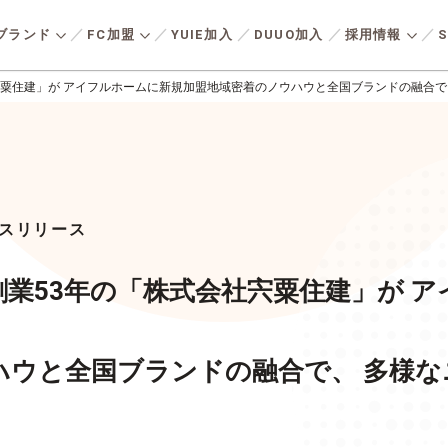
ブランド
FC加盟
YUIE加入
DUUO加入
採用情報
S
宍粟住建」が アイフルホームに新規加盟地域密着のノウハウと全国ブランドの融合で
実現
持続可能な社会に実現
安心・
全国の加盟店との
人材育成の
由
る
会社を知る
つながり
フルサポート
パネルを
多様化す
ツーバイシックス工法により
事業活動の基盤
熱性能と
P
TOP MESSAGE
応える新
高気密・高断熱で地震に強い
省エネル
存
トップメッセージ
ズです。
建物をベースに、海外デザイ
用メッセージ
キャリア形成・
住まいを
スリリース
様に向け
ン・アメリカンライフに憧れ
援内容一覧
加盟店の
産価値の
主宣言
好む」コ
を持ち、“好き”を⼤切にして
れる住ま
たデザイ
いる⼈に向けた住まいづくり
LIXIL住宅研究所
働く環
業53年の「株式会社宍粟住建」が 
ます。
タートまでの流れ
よくある
ています
を提供しています。
募集要項
よくある
ハウと全国ブランドの融合で、 多様な
エントリー