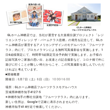
  GLホーム神栖店では、当社が運営する大規模分譲プロジェクト「レジ
リエンスヴィレッジ ザ・パームテラス息栖」の発売を記念して、GLホ
ーム神栖店が運営するアメリカンデザインのモデルハウス「フルーツテ
ラス」内にて、プロカメラマンによる無料写真撮影会を実施します。1
日6組様限定にて、時間帯1組限定完全予約制で実施します。お子様の
記録写真やご家族の思い出、お友達との記念撮影など、コロナ禍で外に
遊びに行くことが難しい時だからこそ、この写真撮影を楽しんでいただ
ければと考えています。
■開催概要
開催日：8月7日（土）8日（日） 10:00-16:00
場所：GLホーム神栖店フルーツテラスモデルハウス

茨城県神栖市知手4127-5

※神栖市知手の弊社分譲地『フルーツテラス』内にあります。

新しい住所は、Googleで正確に表示されませんので、

神栖市知手414付近で検索してください。
