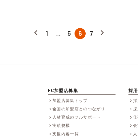
1
…
5
6
7
FC加盟店募集
採用
加盟店募集トップ
採
全国の加盟店とのつながり
採
人材育成のフルサポート
仕
実績規模
会
支援内容一覧
人