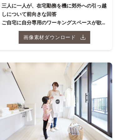
三人に一人が、在宅勤務を機に郊外への引っ越
しについて前向きな回答
ご自宅に自分専用のワーキングスペースが欲し
い方が 77.６％
画像素材ダウンロード
自宅のワーキングスペースに関する調査結果報
告書