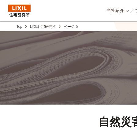
当社紹介
Top
LIXIL住宅研究所
ページ 6
低炭素社会の
選ばれる理
仕事を知
オリジナルの高性能
⾼いコストパフォーマンスと
環境方針
用いた高気密・高断
COMPANY
統⼀品質、高い性能をベース
パッシブデザインで
会社概要
に、子育てしやすい家No.1を
採
ギーかつ地震に強い
目指し、誰よりも子育て家族
支
実現。『⾼品質で資
のことを考えて開発した住ま
消費者志向自
⾼い“永く住み継が
いを適正価格で提供していま
数字で見る
い”』を提供してい
事業ス
す。
自然災