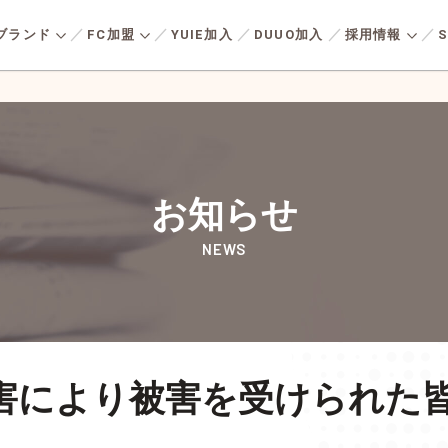
ブランド
FC加盟
YUIE加入
DUUO加入
採用情報
S
実現
持続可能な社会に実現
安心・
全国の加盟店との
人材育成の
由
る
会社を知る
つながり
フルサポート
パネルを
多様化す
ツーバイシックス工法により
事業活動の基盤
熱性能と
P
TOP MESSAGE
応える新
高気密・高断熱で地震に強い
省エネル
存
トップメッセージ
お知らせ
ズです。
建物をベースに、海外デザイ
用メッセージ
キャリア形成・
住まいを
様に向け
ン・アメリカンライフに憧れ
援内容一覧
加盟店の
産価値の
NEWS
主宣言
好む」コ
を持ち、“好き”を⼤切にして
れる住ま
たデザイ
いる⼈に向けた住まいづくり
LIXIL住宅研究所
働く環
ます。
タートまでの流れ
よくある
ています
を提供しています。
募集要項
よくある
害により被害を受けられた
エントリー